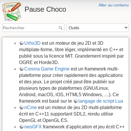
Aller au contenu
Pause Choco
Urho3D
est un moteur de jeu 2D et 3D
multiplate-forme, libre léger, implémenté en C++ et
publié sous la licence MIT. Grandement inspiré par
OGRE et Horde3D.
Corona Game Engine
est un framework multi-
plateforme pour créer rapidement des applications
et des jeux. Le projet créé peut être publiér sur
plusieurs types de plateformes (GNU/Linux,
Android, macOS, iOS, HTML5 Windows, …). Ce
framework est basé sur le
langage de script Lua
nCine
est un moteur de jeu 2D multi-plateforme
écrit en C++11 supportant SDL2, rendu utilise
OpenGL et OpenGL ES.
neoGFX
framework d'application et jeu écrit C++