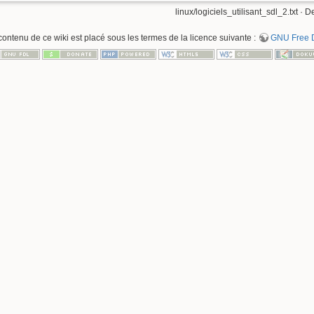
linux/logiciels_utilisant_sdl_2.txt
· De
contenu de ce wiki est placé sous les termes de la licence suivante :
GNU Free D