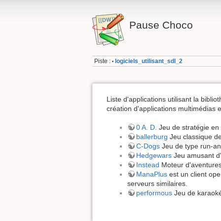
Pause Choco
Piste :
logiciels_utilisant_sdl_2
•
Liste d'applications utilisant la bibli
création d'applications multimédias
0 A. D.
Jeu de stratégie en 
ballerburg
Jeu classique de
C-Dogs
Jeu de type run-an
Hedgewars
Jeu amusant d'a
Instead
Moteur d'aventures
ManaPlus
est un client op
serveurs similaires.
performous
Jeu de karaoké 