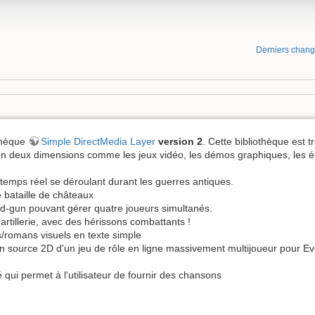
Derniers chan
othèque
Simple DirectMedia Layer
version 2
. Cette bibliothèque est t
 en deux dimensions comme les jeux vidéo, les démos graphiques, les é
temps réel se déroulant durant les guerres antiques.
 bataille de châteaux
d-gun pouvant gérer quatre joueurs simultanés.
rtillerie, avec des hérissons combattants !
/romans visuels en texte simple
en source 2D d'un jeu de rôle en ligne massivement multijoueur pour Ev
qui permet à l'utilisateur de fournir des chansons